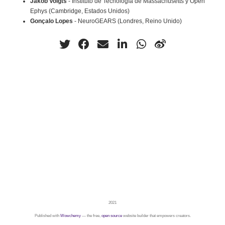
Jakob Voigts
- Instituto de Tecnología de Massachusetts y Open
Ephys (Cambridge, Estados Unidos)
Gonçalo Lopes
- NeuroGEARS (Londres, Reino Unido)
2021
Published with
Wowchemy
— the free,
open source
website builder that empowers creators.